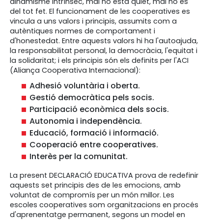
dinamisme intrínsec, mai no està quiet, mai no és
del tot fet. El funcionament de les cooperatives es
vincula a uns valors i principis, assumits com a
autèntiques normes de comportament i
d'honestedat. Entre aquests valors hi ha l'autoajuda,
la responsabilitat personal, la democràcia, l'equitat i
la solidaritat; i els principis són els definits per l'ACI
(Aliança Cooperativa Internacional):
Adhesió voluntària i oberta.
Gestió democràtica pels socis.
Participació econòmica dels socis.
Autonomia i independència.
Educació, formació i informació.
Cooperació entre cooperatives.
Interès per la comunitat.
La present DECLARACIÓ EDUCATIVA prova de redefinir
aquests set principis des de les emocions, amb
voluntat de compromís per un món millor. Les
escoles cooperatives som organitzacions en procés
d'aprenentatge permanent, segons un model en