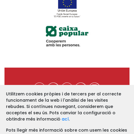
Utilitzem cookies pròpies i de tercers per al correcte
funcionament de la web i l'anàlisi de les visites
https://www.ucev.coop
rebudes. Si contínues navegant, considerem que
acceptes el seu ús. Pots canviar la configuració o
C/ Arquebisbe Majoral, 11-B
46002 VALÈNCIA
obtindre més informació
ací
.
Telf. 963 52 13 86 Fax. 963 51 12 68
Pots llegir més informació sobre com usem les cookies