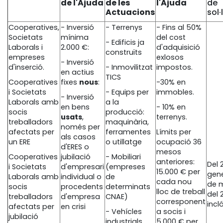
de l'Ajuda
de les
l'Ajuda
de
Actuacions
sol·
Cooperatives,
- Inversió
- Terrenys
- Fins al 50%
Societats
mínima
del cost
- Edificis ja
Laborals i
2.000 €:
d'adquisició
construïts
empreses
exlosos
- Inversió
d'inserció.
- Inmovilitzat
impostos.
en actius
TICS
Cooperatives
fixes
nous
:
-30% en
i Societats
- Equips per
immobles.
- Inversió
Laborals amb
a la
en bens
- 10% en
socis
producció:
usats
,
terrenys.
treballadors
maquinària,
només per
afectats per
ferramentes
Límits per
als casos
un ERE
o utillatge
ocupació 36
d'ERES o
mesos
Cooperatives
jubilació
- Mobiliari
anteriores:
Del 
i Societats
d'empresari
(empreses
15.000 € per
gene
Laborals amb
individual o
de
cada nou
de 
socis
procedents
determinats
lloc de treball
del 
treballadors
d'empresa
CNAE)
corresponent
incl
afectats per
en crisi
- Vehícles
a socis i
jubilació
industrials
5.000 € per