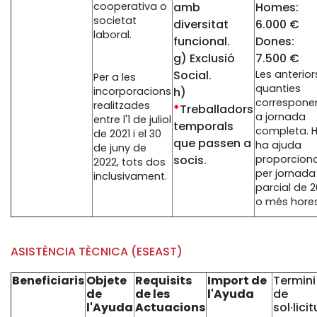
cooperativa o
amb
Homes:
societat
diversitat
6.000 €
laboral.
funcional.
Dones:
g) Exclusió
7.500 €
Social.
Les anterior
Per a les
quanties
incorporacions
h)
correspone
realitzades
*
Treballadors
a jornada
entre l'1 de juliol
temporals
completa. H
de 2021 i el 30
que passen a
ha ajuda
de juny de
socis.
proporciona
2022, tots dos
per jornada
inclusivament.
parcial de 2
o més hore
ASISTÈNCIA TÈCNICA (ESEAST)
Beneficiaris
Objete
Requisits
Import de
Termini
de
de les
l'Ayuda
de
l'Ayuda
Actuacions
sol·lici