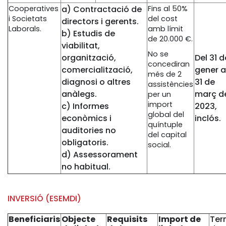
Cooperatives
a) Contractació de
Fins al 50%
i Societats
del cost
directors i gerents.
Laborals.
amb límit
b) Estudis de
de 20.000 €.
viabilitat,
No se
organització,
Del 31 d
concediran
comercialització,
gener a
més de 2
diagnosi o altres
31 de
assistències
anàlegs.
març d
per un
import
c) Informes
2023,
global del
econòmics i
inclós.
quíntuple
auditories no
del capital
obligatoris.
social.
d) Assessorament
no habitual.
INVERSIÓ (ESEMDI)
Beneficiaris
Objecte
Requisits
Import de
Ter