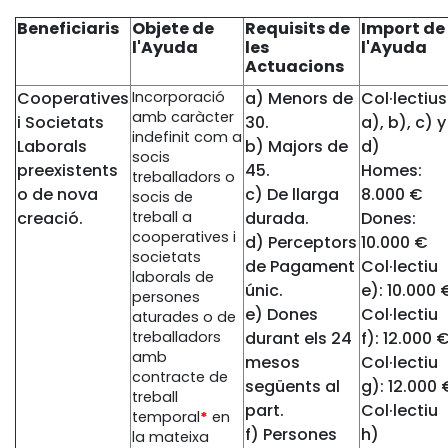
Beneficiaris
Objete de
Requisits de
Import de
l'Ayuda
les
l'Ayuda
Actuacions
Cooperatives
Incorporació
a) Menors de
Col·lectius
amb caràcter
i Societats
30.
a), b), c) y
indefinit com a
Laborals
b) Majors de
d)
socis
preexistents
45.
Homes:
treballadors o
o de nova
c) De llarga
8.000 €
socis de
creació.
treball a
durada.
Dones:
cooperatives i
d) Perceptors
10.000 €
societats
de Pagament
Col·lectiu
laborals de
únic.
e): 10.000 
persones
e) Dones
Col·lectiu
aturades o de
treballadors
durant els 24
f): 12.000 
amb
mesos
Col·lectiu
contracte de
següents al
g): 12.000 
treball
part.
Col·lectiu
temporal
*
en
f) Persones
h)
la mateixa