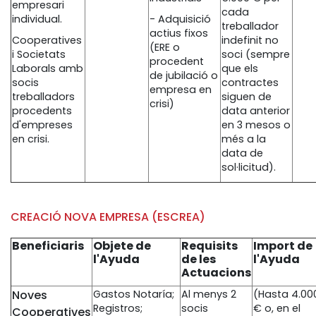
empresari
cada
individual.
- Adquisició
treballador
actius fixos
Cooperatives
indefinit no
(ERE o
i Societats
soci (sempre
procedent
Laborals amb
que els
de jubilació o
socis
contractes
empresa en
treballadors
siguen de
crisi)
procedents
data anterior
d'empreses
en 3 mesos o
en crisi.
més a la
data de
sol·licitud).
CREACIÓ NOVA EMPRESA (ESCREA)
Beneficiaris
Objete de
Requisits
Import de
l'Ayuda
de les
l'Ayuda
Actuacions
Noves
Gastos Notaría;
Al menys 2
(Hasta 4.00
Registros;
socis
€ o, en el
Cooperatives