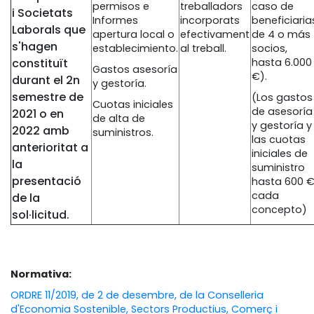
permisos e
treballadors
caso de
i Societats
Informes
incorporats
beneficiaria
Laborals que
apertura local o
efectivament
de 4 o más
s'hagen
establecimiento.
al treball.
socios,
constituït
hasta 6.000
Gastos asesoría
€).
durant el 2n
y gestoría.
semestre de
(Los gastos
Cuotas iniciales
de asesoría
2021 o en
de alta de
y gestoría y
2022 amb
suministros.
las cuotas
anterioritat a
iniciales de
la
suministro
presentació
hasta 600 
cada
de la
concepto)
sol·licitud.
Normativa:
ORDRE 11/2019, de 2 de desembre, de la Conselleria
d'Economia Sostenible, Sectors Productius, Comerç i