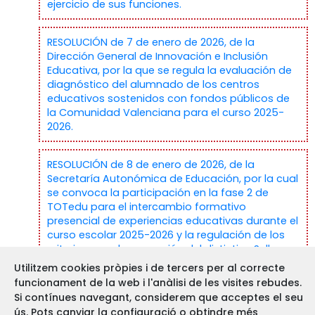
ejercicio de sus funciones.
RESOLUCIÓN de 7 de enero de 2026, de la
Dirección General de Innovación e Inclusión
Educativa, por la que se regula la evaluación de
diagnóstico del alumnado de los centros
educativos sostenidos con fondos públicos de
la Comunidad Valenciana para el curso 2025-
2026.
RESOLUCIÓN de 8 de enero de 2026, de la
Secretaría Autonómica de Educación, por la cual
se convoca la participación en la fase 2 de
TOTedu para el intercambio formativo
presencial de experiencias educativas durante el
curso escolar 2025-2026 y la regulación de los
criterios para la concesión del distintivo Sello
TOTedu en la fase 3.
Utilitzem cookies pròpies i de tercers per al correcte
funcionament de la web i l'anàlisi de les visites rebudes.
Si contínues navegant, considerem que acceptes el seu
Extracto de la Orden Ministerial de 30 de
ús. Pots canviar la configuració o obtindre més