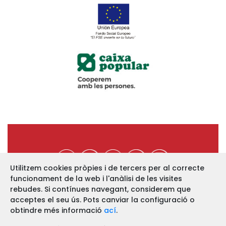
Utilitzem cookies pròpies i de tercers per al correcte
funcionament de la web i l'anàlisi de les visites
https://www.ucev.coop
rebudes. Si contínues navegant, considerem que
acceptes el seu ús. Pots canviar la configuració o
C/ Arquebisbe Majoral, 11-B
46002 VALÈNCIA
obtindre més informació
ací
.