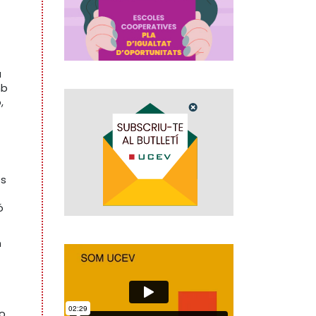
a
mb
,
es
ó
n
no