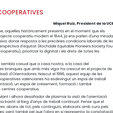
COOPERATIVES
Miquel Ruiz, President de la UC
me, aquelles històricament presents en el moment que els
ojecte cooperatiu modern el 1844, ja ens parlen d'una mirad
iva: donar resposta a les precàries condicions laborals de le
erspectiva d'equitat (Rochdale Equitable Pioneers Society fou
peratiu), prioritzar la dignitat i els drets de totes les
 sembla casual que a casa nostra, a la casa del
les branques que amb més vigor ha crescut en el projecte de 
ssió d'Orientadores. Nascut el 1996, aquest equip de les
cooperatives valencianes ha esdevingut un espai de treball
rientació; un espai de creixement, formació i també
s centres cooperatius.
lant i alhora desafiador de plasmar la visió de l'orientació
 bastit al llarg d'anys de treball continuat. Pense que el
ives: abans de tot, pels continguts, elaborats amb cura pels
; però també pel que l'obra en si representa: la constataci