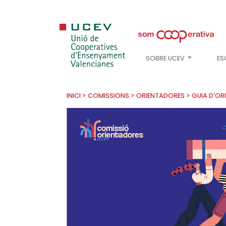
SOBRE UCEV
ES
INICI
>
COMISSIONS
>
ORIENTADORES
>
GUIA D'OR