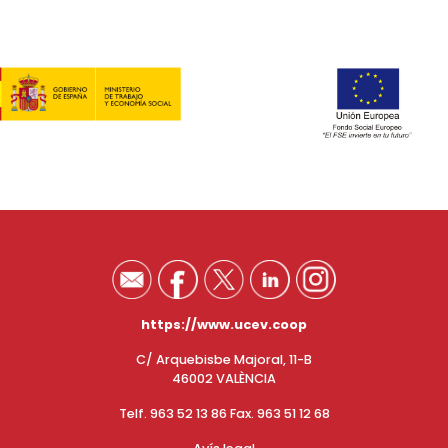
https://www.ucev.coop
C/ Arquebisbe Majoral, 11-B
46002 VALÈNCIA
Telf. 963 52 13 86 Fax. 963 51 12 68