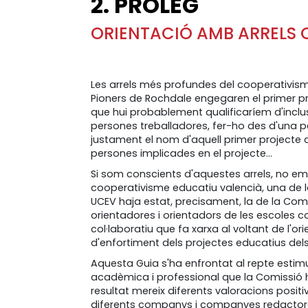
2. PRÒLEG
ORIENTACIÓ AMB ARRELS 
Les arrels més profundes del cooperativis
Pioners de Rochdale engegaren el primer pr
que hui probablement qualificaríem d'inclus
persones treballadores, fer-ho des d'una p
justament el nom d'aquell primer projecte coo
persones implicades en el projecte...
Si som conscients d'aquestes arrels, no em
cooperativisme educatiu valencià, una de 
UCEV haja estat, precisament, la de la Comi
orientadores i orientadors de les escoles 
col·laboratiu que fa xarxa al voltant de l'o
d'enfortiment dels projectes educatius del
Aquesta Guia s'ha enfrontat al repte estimu
acadèmica i professional que la Comissió ha
resultat mereix diferents valoracions posit
diferents companys i companyes redactores