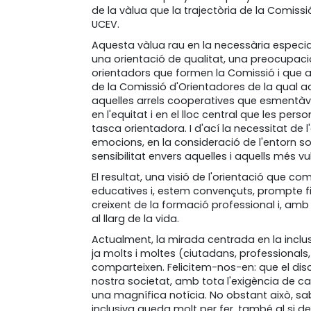
de la vàlua que la trajectòria de la Comissi
UCEV.
Aquesta vàlua rau en la necessària especiali
una orientació de qualitat, una preocupaci
orientadors que formen la Comissió i que a
de la Comissió d'Orientadores de la qual 
aquelles arrels cooperatives que esmentàv
en l'equitat i en el lloc central que les pers
tasca orientadora. I d'ací la necessitat de 
emocions, en la consideració de l'entorn soc
sensibilitat envers aquelles i aquells més vul
El resultat, una visió de l'orientació que co
educatives i, estem convençuts, prompte fix
creixent de la formació professional i, amb
al llarg de la vida.
Actualment, la mirada centrada en la inclusi
ja molts i moltes (ciutadans, professionals, c
comparteixen. Felicitem-nos-en: que el disc
nostra societat, amb tota l'exigència de c
una magnífica notícia. No obstant això, sab
inclusiva queda molt per fer, també al si 