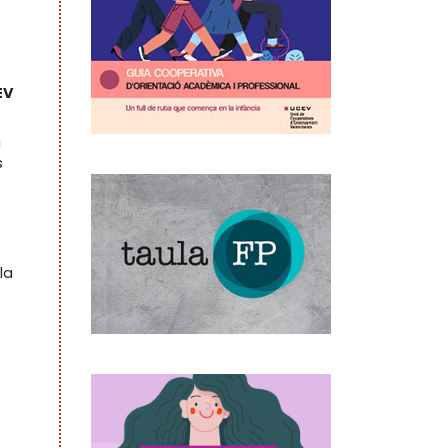
EV
a
s
la
ó