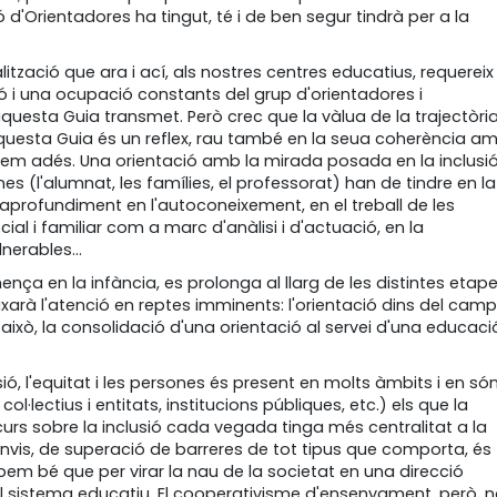
ó d'Orientadores ha tingut, té i de ben segur tindrà per a la
tzació que ara i ací, als nostres centres educatius, requereix
ó i una ocupació constants del grup d'orientadores i
questa Guia transmet. Però crec que la vàlua de la trajectòri
aquesta Guia és un reflex, rau també en la seua coherència a
em adés. Una orientació amb la mirada posada en la inclusió
ones (l'alumnat, les famílies, el professorat) han de tindre en la
l'aprofundiment en l'autoconeixement, en el treball de les
ial i familiar com a marc d'anàlisi i d'actuació, en la
nerables...
mença en la infància, es prolonga al llarg de les distintes etap
arà l'atenció en reptes imminents: l'orientació dins del camp
 això, la consolidació d'una orientació al servei d'una educaci
ó, l'equitat i les persones és present en molts àmbits i en só
ol·lectius i entitats, institucions públiques, etc.) els que la
urs sobre la inclusió cada vegada tinga més centralitat a la
anvis, de superació de barreres de tot tipus que comporta, és
em bé que per virar la nau de la societat en una direcció
del sistema educatiu. El cooperativisme d'ensenyament, però, 