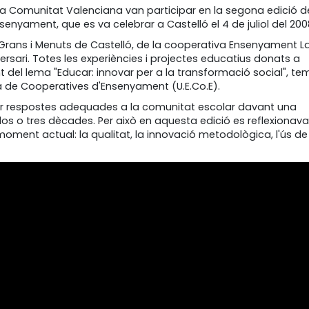
la Comunitat Valenciana van participar en la segona edició d
enyament, que es va celebrar a Castelló el 4 de juliol del 200
i Grans i Menuts de Castelló, de la cooperativa Ensenyament L
ersari. Totes les experiències i projectes educatius donats a
nt del lema "Educar: innovar per a la transformació social", te
la de Cooperatives d'Ensenyament (U.E.Co.E).
ar respostes adequades a la comunitat escolar davant una
s o tres dècades. Per això en aquesta edició es reflexionava
ment actual: la qualitat, la innovació metodològica, l'ús de