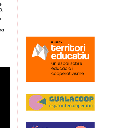
e
8.
a
ma