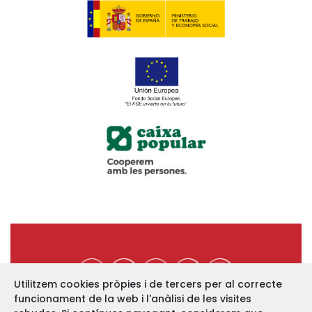
Utilitzem cookies pròpies i de tercers per al correcte
funcionament de la web i l'anàlisi de les visites
https://www.ucev.coop