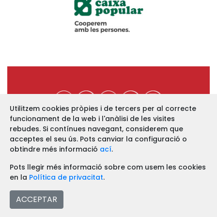
Utilitzem cookies pròpies i de tercers per al correcte
funcionament de la web i l'anàlisi de les visites
https://www.ucev.coop
rebudes. Si contínues navegant, considerem que
acceptes el seu ús. Pots canviar la configuració o
C/ Arquebisbe Majoral, 11-B
46002 VALÈNCIA
obtindre més informació
ací
.
Telf. 963 52 13 86 Fax. 963 51 12 68
Pots llegir més informació sobre com usem les cookies
en la
Política de privacitat
.
Avís legal
ACCEPTAR