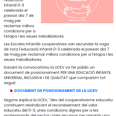
l'educació
infantil 0-3
celebrada el
passat dia 7 de
maig per
reclamar millors
condicions per a
l'etapa i les seues treballadores.
Les Escoles Infantils cooperatives van secundar la vaga
de tota l'educació infantil 0-3 celebrada el passat dia 7
de maig per reclamar millors condicions per a l'etapa i les
seues treballadores.
Davant la convocatòria, la UCEV va fer públic un
document de posicionament PER UNA EDUCACIÓ INFANTIL
UNIVERSAL, INCLUSIVA I DE QUALITAT que compartim tot
seguit:
DOCUMENT DE POSICIONAMENT DE LA UCEV
Segons explica la UCEV, "des del cooperativisme educatiu
continuem reivindicant el reconeixement del valor
educatiu del 0-3, unes condicions dignes per a les
professionals del sector i més recursos per garantir una