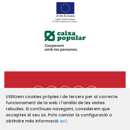
Utilitzem cookies pròpies i de tercers per al correcte
funcionament de la web i l'anàlisi de les visites
https://www.ucev.coop
rebudes. Si contínues navegant, considerem que
acceptes el seu ús. Pots canviar la configuració o
C/ Arquebisbe Majoral, 11-B
46002 VALÈNCIA
obtindre més informació
ací
.