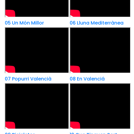
05 Un Món Millor
06 Lluna Mediterrànea
07 Popurri Valencià
08 En Valenciá