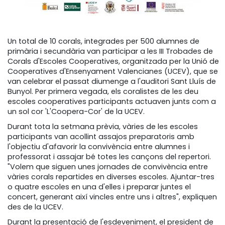
Un total de 10 corals, integrades per 500 alumnes de
primària i secundària van participar a les III Trobades de
Corals d'Escoles Cooperatives, organitzada per la Unió de
Cooperatives d'Ensenyament Valencianes (UCEV), que se
van celebrar el passat diumenge a l'auditori Sant Lluís de
Bunyol. Per primera vegada, els coralistes de les deu
escoles cooperatives participants actuaven junts com a
un sol cor 'L'Coopera-Cor' de la UCEV.
Durant tota la setmana prèvia, vàries de les escoles
participants van acollint assajos preparatoris amb
l'objectiu d'afavorir la convivència entre alumnes i
professorat i assajar bé totes les cançons del repertori.
"Volem que siguen unes jornades de convivència entre
vàries corals repartides en diverses escoles. Ajuntar-tres
o quatre escoles en una d'elles i preparar juntes el
concert, generant així vincles entre uns i altres", expliquen
des de la UCEV.
Durant la presentació de l'esdeveniment, el president de