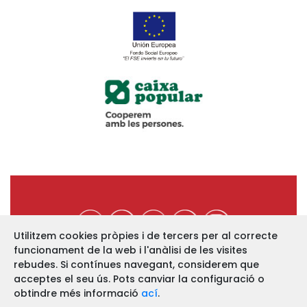
Utilitzem cookies pròpies i de tercers per al correcte
funcionament de la web i l'anàlisi de les visites
https://www.ucev.coop
rebudes. Si contínues navegant, considerem que
acceptes el seu ús. Pots canviar la configuració o
C/ Arquebisbe Majoral, 11-B
46002 VALÈNCIA
obtindre més informació
ací
.