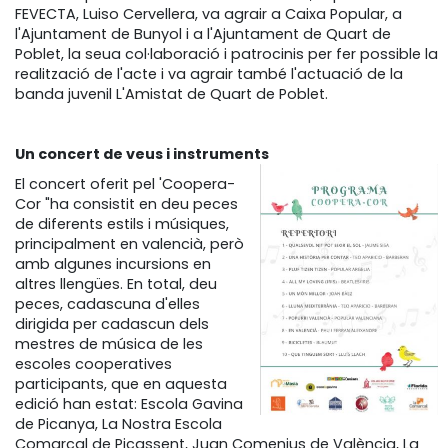
FEVECTA, Luiso Cervellera, va agrair a Caixa Popular, a
l'Ajuntament de Bunyol i a l'Ajuntament de Quart de
Poblet, la seua col·laboració i patrocinis per fer possible la
realització de l'acte i va agrair també l'actuació de la
banda juvenil L'Amistat de Quart de Poblet.
Un concert de veus i instruments
El concert oferit pel 'Coopera-
Cor "ha consistit en deu peces
de diferents estils i músiques,
principalment en valencià, però
amb algunes incursions en
altres llengües. En total, deu
peces, cadascuna d'elles
dirigida per cadascun dels
mestres de música de les
escoles cooperatives
participants, que en aquesta
edició han estat: Escola Gavina
de Picanya, La Nostra Escola
Comarcal de Picassent, Juan Comenius de València, La