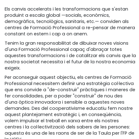
Els canvis accelerats i les transformacions que s'estan
produint a escala global —socials, econòmics,
demogràfics, tecnològics, sanitaris, etc.— conviden als
centres de Formació Professional a re-pensar de manera
constant on estem i cap a on anem.
Tenim la gran responsabilitat de dibuixar noves visions
d'una Formació Professional capaç d'abraçar totes
aquestes transformacions i de catalitzar els canvis que la
nostra societat necessita i el futur de la nostra economia
exigeix.
Per aconseguir aquest objectiu, els centres de Formació
Professional necessitem definir una estratègia col·lectiva
que ens convide a "de-construir" pràctiques i maneres de
fer consolidades, per a poder "construir" de nou des
d'una òptica innovadora i sensible a aquestes noves
demandes. Des del cooperativisme educatiu fem nostre
aquest plantejament estratègic i, en conseqüència,
volem impulsar el treball en xarxa entre els nostres
centres i la col·lectivització dels sabers de les persones:
aquesta és una de les raons de ser de la Taula per l'FP de