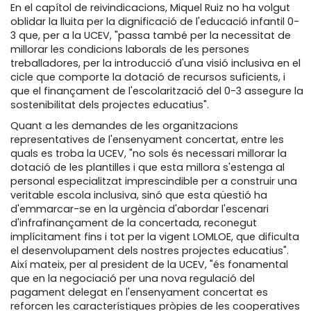
En el capítol de reivindicacions, Miquel Ruiz no ha volgut
oblidar la lluita per la dignificació de l'educació infantil 0-
3 que, per a la UCEV, "passa també per la necessitat de
millorar les condicions laborals de les persones
treballadores, per la introducció d'una visió inclusiva en el
cicle que comporte la dotació de recursos suficients, i
que el finançament de l'escolarització del 0-3 assegure la
sostenibilitat dels projectes educatius".
Quant a les demandes de les organitzacions
representatives de l'ensenyament concertat, entre les
quals es troba la UCEV, "no sols és necessari millorar la
dotació de les plantilles i que esta millora s'estenga al
personal especialitzat imprescindible per a construir una
veritable escola inclusiva, sinó que esta qüestió ha
d'emmarcar-se en la urgència d'abordar l'escenari
d'infrafinançament de la concertada, reconegut
implícitament fins i tot per la vigent LOMLOE, que dificulta
el desenvolupament dels nostres projectes educatius".
Així mateix, per al president de la UCEV, "és fonamental
que en la negociació per una nova regulació del
pagament delegat en l'ensenyament concertat es
reforcen les característiques pròpies de les cooperatives