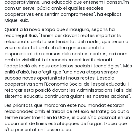
cooperativisme; una educació que entenem i construïm
com un servei públic amb el qual les escoles
cooperatives ens sentim compromeses", ha explicat
Miquel Ruiz.
Quant a la nova etapa que s'inaugura, segons ha
reconegut Ruiz, "tenim per davant reptes importants
relacionats amb la sostenibilitat del model, que tenen a
veure sobretot amb el relleu generacional i la
disponibilitat de recursos dels nostres centres, així com
amb la visibilitat i el reconeixement institucional i
l'adaptació als nous contextos socials i tecnològics". Més
enllà d'això, ha afegit que "una nova etapa sempre
suposa noves oportunitats i nous reptes. L'escola
cooperativa som l'Economia Social de l'espai educatiu, i
reforçar esta posició davant les Administracions i al si del
sistema educatiu continuarà guiant les nostres accions".
Les prioritats que marcaran este nou mandat estaran
relacionades amb el treball de reflexió estratègica dut a
terme recentment en la UCEV, el qual s'ha plasmat en un
document de línies estratègiques de l'organització que
s'ha presentat en l'assemblea.