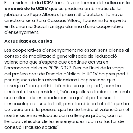
El president de la UCEV també va informar del
relleu en la
direcció de la UCEV
que es produirà amb motiu de la
jubilació de Pepe Albors el pròxim 31 d'octubre. La nova
directora serà Sara Qussous Villora, Economista experta
en Economia Social i antiga alumna d'una cooperativa
d'ensenyament.
Actualitat educativa
Les cooperatives d'ensenyament no estan sent alienes al
context de mobilització generalitzada de l'educació
valenciana que s'espera que continue activa en
l'arrancada del curs 2026-2027. Des de l'inici de la vaga
del professorat de l'escola pública, la UCEV ha pres partit
per algunes de les reivindicacions i aspiracions que
assegura "compartir i defendre en gran part", com ha
declarat el seu president, "són aquelles relacionades amb
una millora de les condicions en què el professorat
desenvolupa el seu treball, però també en tot allò que ha
de veure amb la posició que ha de tindre el valencià en el
nostre sistema educatiu com a llengua pròpia, com a
llengua vehicular de les ensenyances i com a factor de
cohesió i inclusió socials".