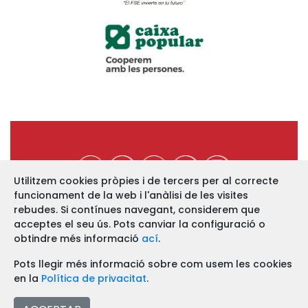
Utilitzem cookies pròpies i de tercers per al correcte
funcionament de la web i l'anàlisi de les visites
https://www.ucev.coop
rebudes. Si contínues navegant, considerem que
acceptes el seu ús. Pots canviar la configuració o
C/ Arquebisbe Majoral, 11-B
46002 VALÈNCIA
obtindre més informació
ací
.
Telf. 963 52 13 86 Fax. 963 51 12 68
Pots llegir més informació sobre com usem les cookies
en la
Política de privacitat
.
Avís legal