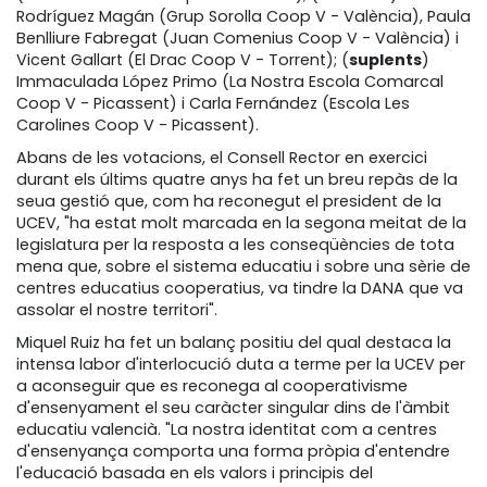
Rodríguez Magán (Grup Sorolla Coop V - València), Paula
Benlliure Fabregat (Juan Comenius Coop V - València) i
Vicent Gallart (El Drac Coop V - Torrent); (
suplents
)
Immaculada López Primo (La Nostra Escola Comarcal
Coop V - Picassent) i Carla Fernández (Escola Les
Carolines Coop V - Picassent).
Abans de les votacions, el Consell Rector en exercici
durant els últims quatre anys ha fet un breu repàs de la
seua gestió que, com ha reconegut el president de la
UCEV, "ha estat molt marcada en la segona meitat de la
legislatura per la resposta a les conseqüències de tota
mena que, sobre el sistema educatiu i sobre una sèrie de
centres educatius cooperatius, va tindre la DANA que va
assolar el nostre territori".
Miquel Ruiz ha fet un balanç positiu del qual destaca la
intensa labor d'interlocució duta a terme per la UCEV per
a aconseguir que es reconega al cooperativisme
d'ensenyament el seu caràcter singular dins de l'àmbit
educatiu valencià. "La nostra identitat com a centres
d'ensenyança comporta una forma pròpia d'entendre
l'educació basada en els valors i principis del