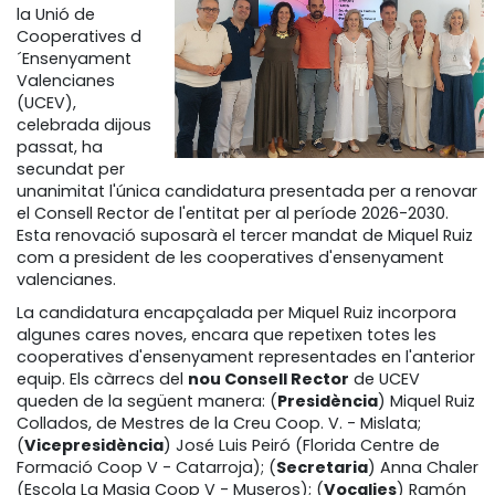
la Unió de
Cooperatives d
´Ensenyament
Valencianes
(UCEV),
celebrada dijous
passat, ha
secundat per
unanimitat l'única candidatura presentada per a renovar
el Consell Rector de l'entitat per al període 2026-2030.
Esta renovació suposarà el tercer mandat de Miquel Ruiz
com a president de les cooperatives d'ensenyament
valencianes.
La candidatura encapçalada per Miquel Ruiz incorpora
algunes cares noves, encara que repetixen totes les
cooperatives d'ensenyament representades en l'anterior
equip. Els càrrecs del
nou Consell Rector
de UCEV
queden de la següent manera: (
Presidència
) Miquel Ruiz
Collados, de Mestres de la Creu Coop. V. - Mislata;
(
Vicepresidència
) José Luis Peiró (Florida Centre de
Formació Coop V - Catarroja); (
Secretaria
) Anna Chaler
(Escola La Masia Coop V - Museros); (
Vocalies
) Ramón