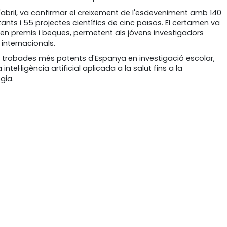
l'abril, va confirmar el creixement de l'esdeveniment amb 140
tants i 55 projectes científics de cinc països. El certamen va
os en premis i beques, permetent als jóvens investigadors
 internacionals.
s trobades més potents d'Espanya en investigació escolar,
el·ligència artificial aplicada a la salut fins a la
gia.