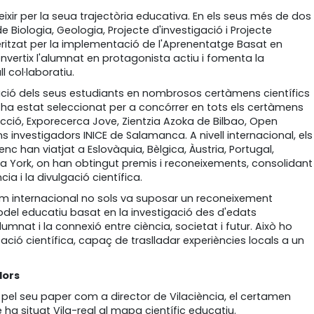
ixir per la seua trajectòria educativa. En els seus més de dos
iologia, Geologia, Projecte d'investigació i Projecte
acteritzat per la implementació de l'Aprenentatge Basat en
vertix l'alumnat en protagonista actiu i fomenta la
l col·laboratiu.
ipació dels seus estudiants en nombrosos certàmens científics
t ha estat seleccionat per a concórrer en tots els certàmens
cció, Exporecerca Jove, Zientzia Azoka de Bilbao, Open
investigadors INICE de Salamanca. A nivell internacional, els
enc han viatjat a Eslovàquia, Bèlgica, Àustria, Portugal,
a York, on han obtingut premis i reconeixements, consolidant
ia i la divulgació científica.
um internacional no sols va suposar un reconeixement
odel educatiu basat en la investigació des d'edats
umnat i la connexió entre ciència, societat i futur. Això ho
ació científica, capaç de traslladar experiències locals a un
dors
n pel seu paper com a director de Vilaciència, el certamen
 ha situat Vila-real al mapa científic educatiu.