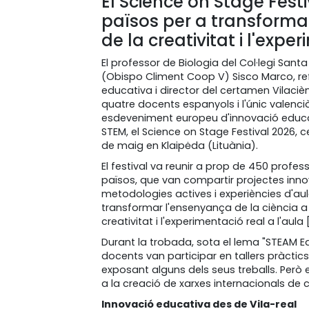
El Science on Stage Fest
països per a transformar
de la creativitat i l'expe
El professor de Biologia del Col·legi Santa
(Obispo Climent Coop V) Sisco Marco, re
educativa i director del certamen Vilacièn
quatre docents espanyols i l'únic valenci
esdeveniment europeu d'innovació educa
STEM, el Science on Stage Festival 2026, ce
de maig en Klaipėda (Lituània).
El festival va reunir a prop de 450 profe
països, que van compartir projectes inn
metodologies actives i experiències d'au
transformar l'ensenyança de la ciència a 
creativitat i l'experimentació real a l'aula 
Durant la trobada, sota el lema "STEAM Ed
docents van participar en tallers pràctic
exposant alguns dels seus treballs. Però 
a la creació de xarxes internacionals de c
Innovació educativa des de Vila-real