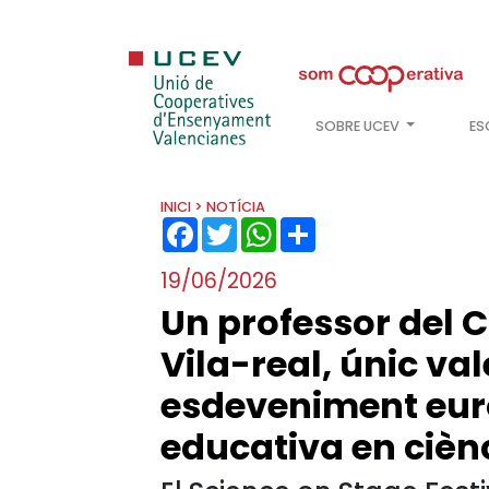
SOBRE UCEV
ES
INICI
> NOTÍCIA
FACEBOOK
TWITTER
WHATSAPP
SHARE
19/06/2026
Un professor del C
Vila-real, únic va
esdeveniment eur
educativa en cièn