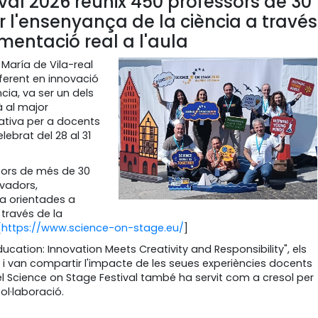
ival 2026 reunix 450 professors de 30
 l'ensenyança de la ciència a través
rimentació real a l'aula
 María de Vila-real
ferent en innovació
cia, va ser un dels
à al major
tiva per a docents
lebrat del 28 al 31
ssors de més de 30
ovadors,
la orientades a
través de la
[
https://www.science-on-stage.eu/
]
ucation: Innovation Meets Creativity and Responsibility", els
s i van compartir l'impacte de les seues experiències docents
el Science on Stage Festival també ha servit com a cresol per
ol·laboració.