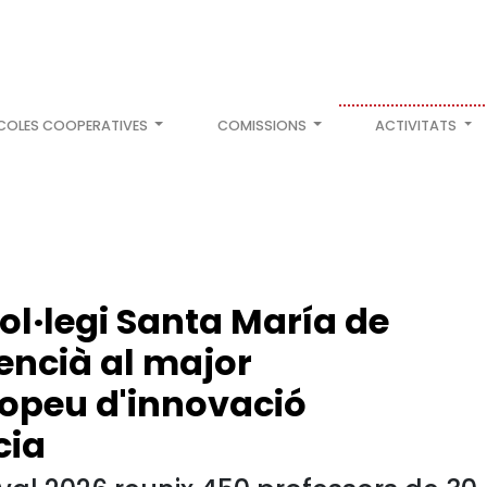
COLES COOPERATIVES
COMISSIONS
ACTIVITATS
ol·legi Santa María de
lencià al major
opeu d'innovació
cia