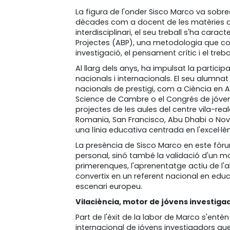
La figura de l'onder Sisco Marco va sobree
dècades com a docent de les matèries de B
interdisciplinari, el seu treball s'ha car
Projectes (ABP), una metodologia que con
investigació, el pensament crític i el trebal
Al llarg dels anys, ha impulsat la partic
nacionals i internacionals. El seu alumna
nacionals de prestigi, com a Ciència en A
Science de Cambre o el Congrés de jóvens 
projectes de les aules del centre vila-real
Romania, San Francisco, Abu Dhabi o Nov
una línia educativa centrada en l'excel·lènc
La presència de Sisco Marco en este fòr
personal, sinó també la validació d'un m
primerenques, l'aprenentatge actiu de l'al
convertix en un referent nacional en educ
escenari europeu.
Vilaciència, motor de jóvens investiga
Part de l'èxit de la labor de Marco s'enté
internacional de jóvens investigadors que