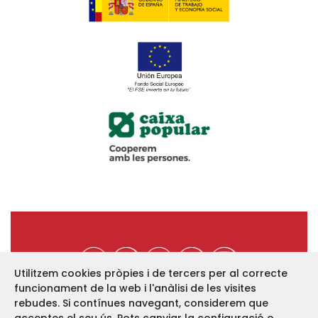
Utilitzem cookies pròpies i de tercers per al correcte
funcionament de la web i l'anàlisi de les visites
https://www.ucev.coop
rebudes. Si contínues navegant, considerem que
C/ Arquebisbe Majoral, 11-B