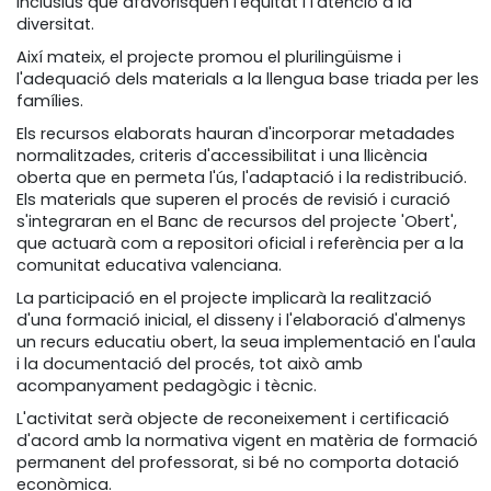
inclusius que afavorisquen l'equitat i l'atenció a la
diversitat.
Així mateix, el projecte promou el plurilingüisme i
l'adequació dels materials a la llengua base triada per les
famílies.
Els recursos elaborats hauran d'incorporar metadades
normalitzades, criteris d'accessibilitat i una llicència
oberta que en permeta l'ús, l'adaptació i la redistribució.
Els materials que superen el procés de revisió i curació
s'integraran en el Banc de recursos del projecte 'Obert',
que actuarà com a repositori oficial i referència per a la
comunitat educativa valenciana.
La participació en el projecte implicarà la realització
d'una formació inicial, el disseny i l'elaboració d'almenys
un recurs educatiu obert, la seua implementació en l'aula
i la documentació del procés, tot això amb
acompanyament pedagògic i tècnic.
L'activitat serà objecte de reconeixement i certificació
d'acord amb la normativa vigent en matèria de formació
permanent del professorat, si bé no comporta dotació
econòmica.