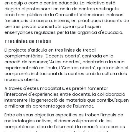
en equip o com a centre educatiu. La iniciativa està
dirigida al professorat en actiu de centres sostinguts
amb fons públics de la Comunitat Valenciana, inclosos
funcionaris de carrera, interins, en pràctiques i docents de
centres privats concertats que impartisquen
ensenyances regulades per la Llei orgànica d'educació.
Tres línies de treball
El projecte s'articula en tres línies de treball
complementàries: 'Docents oberts', centrada en la
creació de recursos; 'Aules obertes', orientada a la seua
experimentació en l'aula, i 'Centres oberts', que impulsa el
compromís institucional dels centres amb la cultura dels
recursos oberts.
A través d'estes modalitats, es pretén fomentar
l'intercanvi d'experiències entre docents, la col·laboració
intercentre i la generació de materials que contribuïsquen
a millorar els aprenentatges de l'alumnat.
Entre els seus objectius específics es troben l'impuls de
metodologies actives, el desenvolupament de les
competències clau de l'alumnat i la creació de recursos