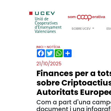
SOBRE UCEV
ES
INICI
> NOTÍCIA
FACEBOOK
TWITTER
WHATSAPP
SHARE
21/10/2025
Finances per a to
sobre Criptoactius 
Autoritats Europe
Com a part d'una campa
document i una infografi