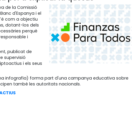
iva de la Comissió
 Banc d'Espanya i el
 Té com a objectiu
ns, dotant-los dels
ecessàries perquè
esponsable i
nt, publicat de
e supervisió
iptoactius i els seus
una infografia) forma part d'una campanya educativa sobre
rticipen també les autoritats nacionals.
ACTIUS