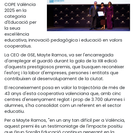
COPE València
2025 en la
categoria
d'Educació per
la seua
excel·lència
educativa, innovació pedagògica i educació en valors
cooperatius.
La CEO de GSE, Mayte Ramos, va ser l'encarregada
d'arreplegar el guardó durant la gala de la XIII edició
d'aquests prestigiosos premis, que busquen reconèixer
l'esforç i la labor d'empreses, persones i entitats que
contribuïxen al desenvolupament de la ciutat.
El reconeixement posa en valor la trajectòria de més de
43 anys d'esta cooperativa valenciana que, amb cinc
centres d'ensenyament reglat i prop de 3.700 alumnes i
alumnes, s'ha consolidat com un referent en el sector
educatiu.
Per a Mayte Ramos, "en un any tan difícil per a València,
aquest premi és un testimoniatge de l'impacte positiu
que Grup Sorolla Educació continua generant en la