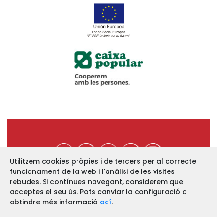
Utilitzem cookies pròpies i de tercers per al correcte
funcionament de la web i l'anàlisi de les visites
https://www.ucev.coop
rebudes. Si contínues navegant, considerem que
acceptes el seu ús. Pots canviar la configuració o
C/ Arquebisbe Majoral, 11-B
46002 VALÈNCIA
obtindre més informació
ací
.