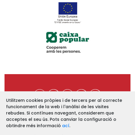
Utilitzem cookies pròpies i de tercers per al correcte
funcionament de la web i l'anàlisi de les visites
https://www.ucev.coop
rebudes. Si contínues navegant, considerem que
acceptes el seu ús. Pots canviar la configuració o
C/ Arquebisbe Majoral, 11-B
46002 VALÈNCIA
obtindre més informació
ací
.