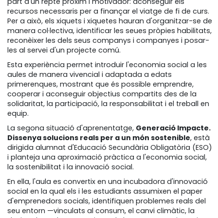
part d'un repte pròxim i motivador: aconseguir els
recursos necessaris per a finançar el viatge de fi de curs.
Per a això, els xiquets i xiquetes hauran d'organitzar-se de
manera col·lectiva, identificar les seues pròpies habilitats,
reconèixer les dels seus companys i companyes i posar-
les al servei d'un projecte comú.
Esta experiència permet introduir l'economia social a les
aules de manera vivencial i adaptada a edats
primerenques, mostrant que és possible emprendre,
cooperar i aconseguir objectius compartits des de la
solidaritat, la participació, la responsabilitat i el treball en
equip.
La segona situació d'aprenentatge,
Generació Impacte.
Dissenya solucions reals per a un món sostenible
, està
dirigida alumnat d'Educació Secundària Obligatòria (ESO)
i planteja una aproximació pràctica a l'economia social,
la sostenibilitat i la innovació social.
En ella, l'aula es convertix en una incubadora d'innovació
social en la qual els i les estudiants assumixen el paper
d'emprenedors socials, identifiquen problemes reals del
seu entorn —vinculats al consum, el canvi climàtic, la