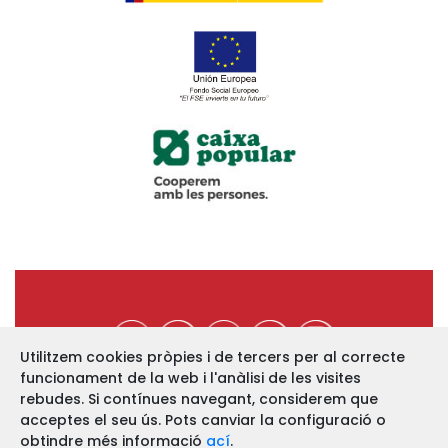
Utilitzem cookies pròpies i de tercers per al correcte
funcionament de la web i l'anàlisi de les visites
https://www.ucev.coop
rebudes. Si contínues navegant, considerem que
acceptes el seu ús. Pots canviar la configuració o
C/ Arquebisbe Majoral, 11-B
46002 VALÈNCIA
obtindre més informació
ací
.