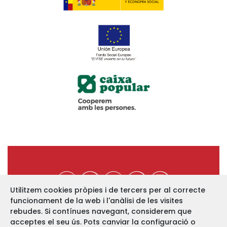
Utilitzem cookies pròpies i de tercers per al correcte
funcionament de la web i l'anàlisi de les visites
https://www.ucev.coop
rebudes. Si contínues navegant, considerem que
acceptes el seu ús. Pots canviar la configuració o
C/ Arquebisbe Majoral, 11-B