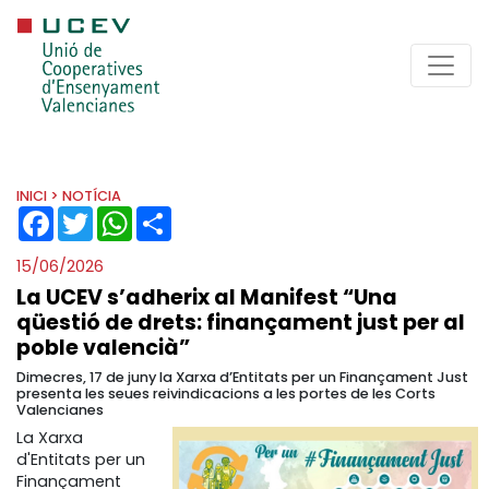
INICI
> NOTÍCIA
FACEBOOK
TWITTER
WHATSAPP
SHARE
15/06/2026
La UCEV s’adherix al Manifest “Una
qüestió de drets: finançament just per al
poble valencià”
Dimecres, 17 de juny la Xarxa d’Entitats per un Finançament Just
presenta les seues reivindicacions a les portes de les Corts
Valencianes
La Xarxa
d'Entitats per un
Finançament