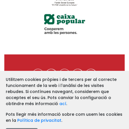
Utilitzem cookies pròpies i de tercers per al correcte
funcionament de la web i l'anàlisi de les visites
https://www.ucev.coop
rebudes. Si contínues navegant, considerem que
acceptes el seu ús. Pots canviar la configuració o
C/ Arquebisbe Majoral, 11-B
46002 VALÈNCIA
obtindre més informació
ací
.
Telf. 963 52 13 86 Fax. 963 51 12 68
Pots llegir més informació sobre com usem les cookies
en la
Política de privacitat
.
Avís legal