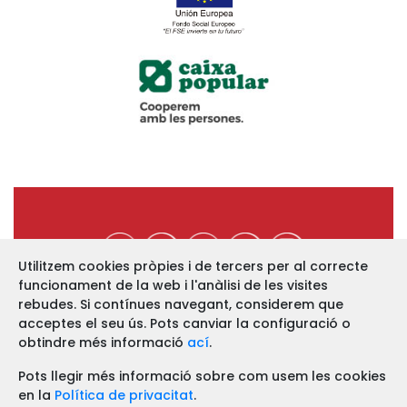
Utilitzem cookies pròpies i de tercers per al correcte
funcionament de la web i l'anàlisi de les visites
https://www.ucev.coop
rebudes. Si contínues navegant, considerem que
acceptes el seu ús. Pots canviar la configuració o
C/ Arquebisbe Majoral, 11-B
46002 VALÈNCIA
obtindre més informació
ací
.
Telf. 963 52 13 86 Fax. 963 51 12 68
Pots llegir més informació sobre com usem les cookies
en la
Política de privacitat
.
Avís legal