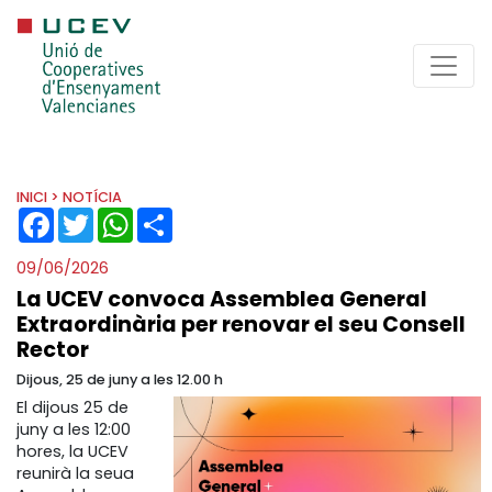
INICI
> NOTÍCIA
FACEBOOK
TWITTER
WHATSAPP
SHARE
09/06/2026
La UCEV convoca Assemblea General
Extraordinària per renovar el seu Consell
Rector
Dijous, 25 de juny a les 12.00 h
El dijous 25 de
juny a les 12:00
hores, la UCEV
reunirà la seua