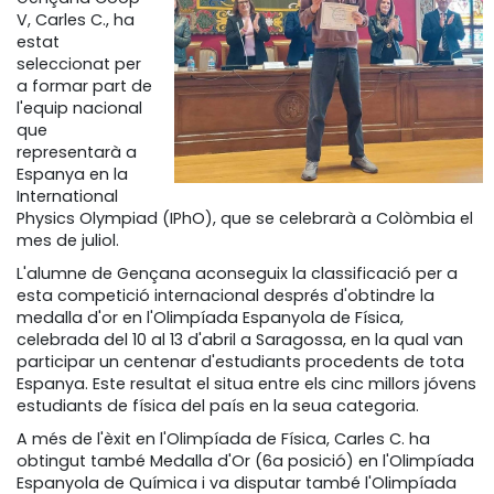
V, Carles C., ha
estat
seleccionat per
a formar part de
l'equip nacional
que
representarà a
Espanya en la
International
Physics Olympiad (IPhO), que se celebrarà a Colòmbia el
mes de juliol.
L'alumne de Gençana aconseguix la classificació per a
esta competició internacional després d'obtindre la
medalla d'or en l'Olimpíada Espanyola de Física,
celebrada del 10 al 13 d'abril a Saragossa, en la qual van
participar un centenar d'estudiants procedents de tota
Espanya. Este resultat el situa entre els cinc millors jóvens
estudiants de física del país en la seua categoria.
A més de l'èxit en l'Olimpíada de Física, Carles C. ha
obtingut també Medalla d'Or (6a posició) en l'Olimpíada
Espanyola de Química i va disputar també l'Olimpíada