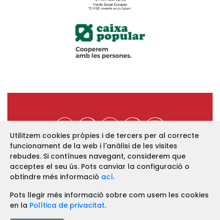
Utilitzem cookies pròpies i de tercers per al correcte
funcionament de la web i l'anàlisi de les visites
https://www.ucev.coop
rebudes. Si contínues navegant, considerem que
acceptes el seu ús. Pots canviar la configuració o
C/ Arquebisbe Majoral, 11-B
46002 VALÈNCIA
obtindre més informació
ací
.
Telf. 963 52 13 86 Fax. 963 51 12 68
Pots llegir més informació sobre com usem les cookies
en la
Política de privacitat
.
Avís legal