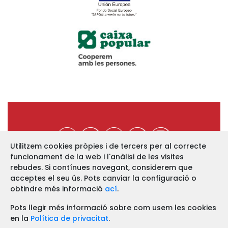
Utilitzem cookies pròpies i de tercers per al correcte
funcionament de la web i l'anàlisi de les visites
https://www.ucev.coop
rebudes. Si contínues navegant, considerem que
acceptes el seu ús. Pots canviar la configuració o
C/ Arquebisbe Majoral, 11-B
46002 VALÈNCIA
obtindre més informació
ací
.
Telf. 963 52 13 86 Fax. 963 51 12 68
Pots llegir més informació sobre com usem les cookies
en la
Política de privacitat
.
Avís legal