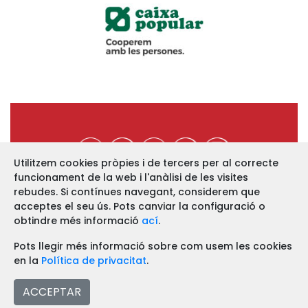
Utilitzem cookies pròpies i de tercers per al correcte
funcionament de la web i l'anàlisi de les visites
https://www.ucev.coop
rebudes. Si contínues navegant, considerem que
acceptes el seu ús. Pots canviar la configuració o
C/ Arquebisbe Majoral, 11-B
46002 VALÈNCIA
obtindre més informació
ací
.
Telf. 963 52 13 86 Fax. 963 51 12 68
Pots llegir més informació sobre com usem les cookies
en la
Política de privacitat
.
Avís legal
ACCEPTAR