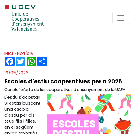
INICI
> NOTÍCIA
FACEBOOK
TWITTER
WHATSAPP
SHARE
19/05/2026
Escoles d’estiu cooperatives per a 2026
Coneix l'oferta de les cooperatives d’ensenyament de la UCEV
L'estiu s'acosta!!
Si estàs buscant
una escola
d'estiu per als
teus fills i filles,
en el següent
enllaç trobaràs