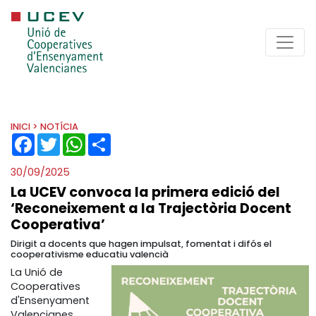
INICI
> NOTÍCIA
FACEBOOK
TWITTER
WHATSAPP
SHARE
30/09/2025
La UCEV convoca la primera edició del
‘Reconeixement a la Trajectòria Docent
Cooperativa’
Dirigit a docents que hagen impulsat, fomentat i difós el
cooperativisme educatiu valencià
La Unió de
Cooperatives
d'Ensenyament
Valencianes