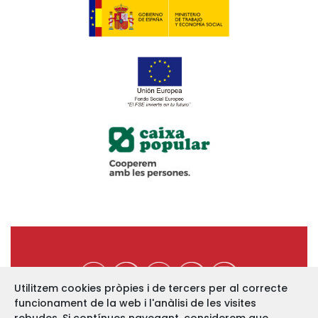
Utilitzem cookies pròpies i de tercers per al correcte
funcionament de la web i l'anàlisi de les visites
https://www.ucev.coop